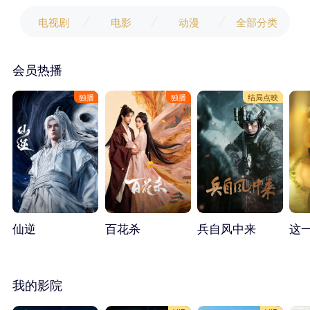
电视剧
电影
动漫
全部分类
会员热播
独播
独播
结局点映
仙逆
百花杀
兵自风中来
这
我的影院