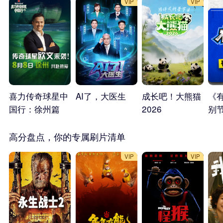
VIP
VIP
喜力传奇球星中
AI了，大医生
成长吧！大熊猫
《
国行：徐州篇
2026
别
下
高分盘点，你的专属刷片清单
VIP
VIP